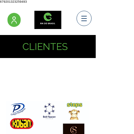
679201323259493
CLIENTES