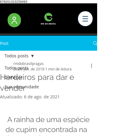
679201323259493
Post
Todos posts
rmdobrasilpragas
Todos posts
28 de jun. de 2018
1 min de leitura
Herdeiros para dar e
Começar
vender
Sua comunidade
Atualizado:
6 de ago. de 2021
 A rainha de uma espécie 
de cupim encontrada na 